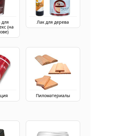
 для
Лак для дерева
екс (на
ове)
яция
Пиломатериалы