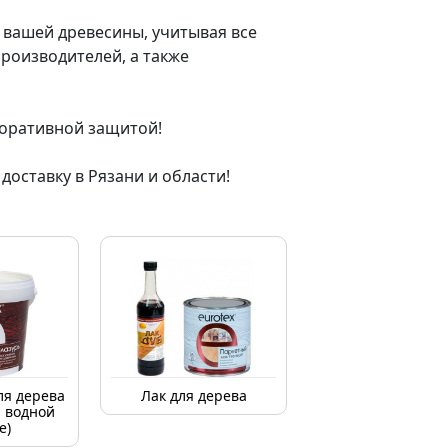
вашей древесины, учитывая все
роизводителей, а также
коративной защитой!
оставку в Рязани и области!
ля дерева
Лак для дерева
а водной
е)