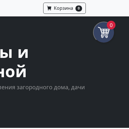
Корзина
0
0
ны и
ной
ения загородного дома, дачи