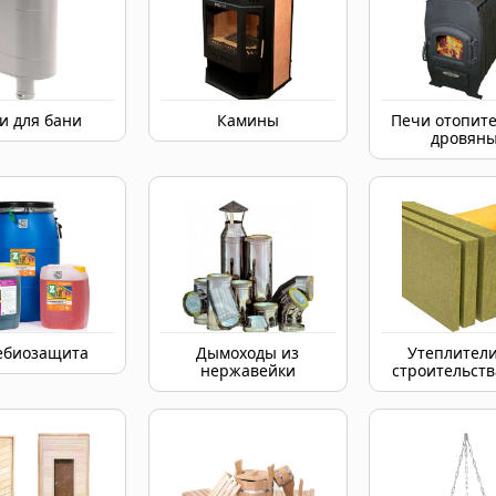
и для бани
Камины
Печи отопит
дровян
ебиозащита
Дымоходы из
Утеплители
нержавейки
строительств