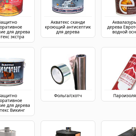
Защитно
Акватекс сканди
Аквалазурь
коративное
кроющий антисептик
дерева Еврот
ие для дерева
для дерева
водной осн
текс экстра
Защитно
Фольга/скотч
Пароизол
коративное
ие для дерева
текс Викинг