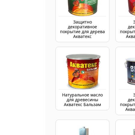
Защитно
декоративное
де
покрытие для дерева
покрыт
Акватекс
Аква
Натуральное масло
для древесины
де
Акватекс Бальзам
покрыт
Аква