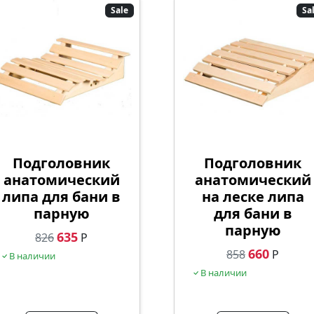
Sale
Sa
Подголовник
Подголовник
анатомический
анатомический
липа для бани в
на леске липа
парную
для бани в
парную
635
826
Р
660
858
Р
В наличии
В наличии