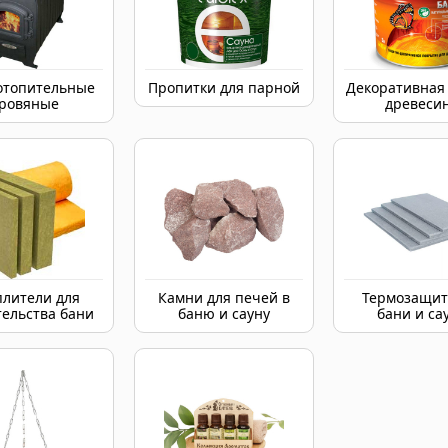
отопительные
Пропитки для парной
Декоративная
ровяные
древеси
плители для
Камни для печей в
Термозащит
тельства бани
баню и сауну
бани и са