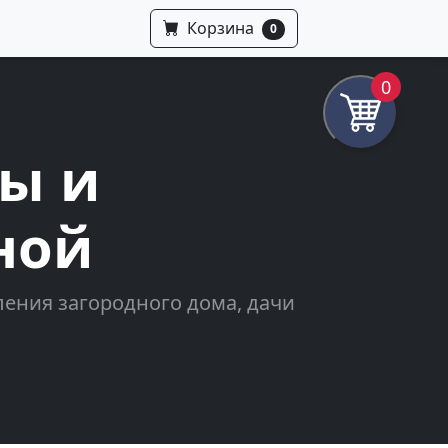
Корзина
0
0
ны и
ной
ения загородного дома, дачи