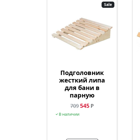
Sale
Подголовник
жесткий липа
для бани в
парную
545
709
Р
В наличии