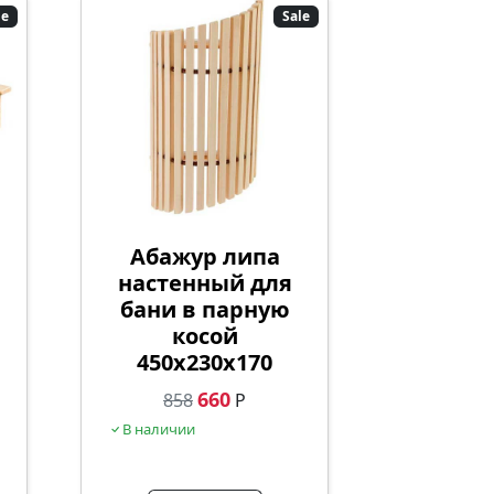
le
Sale
Абажур липа
настенный для
бани в парную
косой
450х230х170
660
858
Р
В наличии