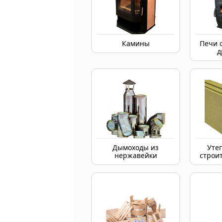
Камины
Печи 
д
Дымоходы из
Уте
нержавейки
строи