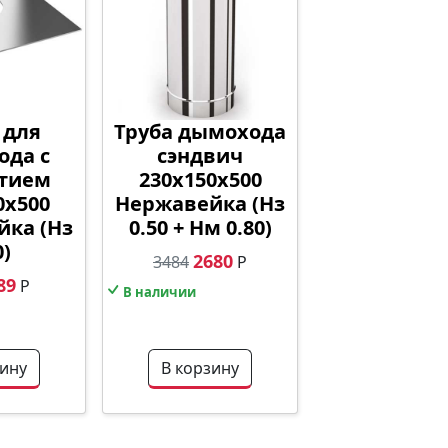
 для
Труба дымохода
ода с
сэндвич
стием
230х150х500
0х500
Нержавейка (Нз
йка (Нз
0.50 + Нм 0.80)
0)
2680
3484
Р
89
Р
В наличии
зину
В корзину