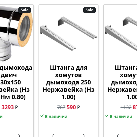
Sale
Sale
 дымохода
Штанга для
Штанг
ндвич
хомутов
хому
230х150
дымохода 250
дымохо
ейка (Нз
Нержавейка (Нз
Нержаве
 Нм 0.80)
1.00)
1.0
3293
590
8
1
Р
767
Р
1132
и
В наличии
В наличии