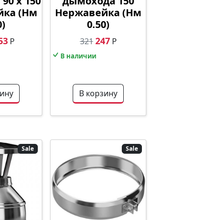
90 х 150
дымохода 150
йка (Нм
Нержавейка (Нм
0)
0.50)
53
247
Р
321
Р
В наличии
зину
В корзину
Sale
Sale