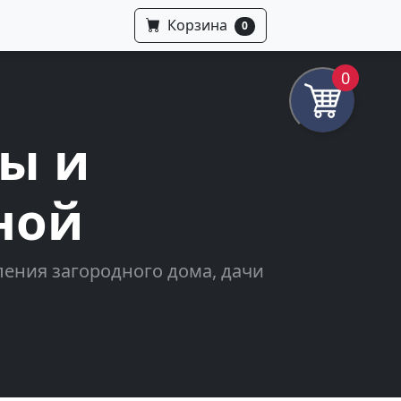
Корзина
0
0
ны и
ной
ения загородного дома, дачи