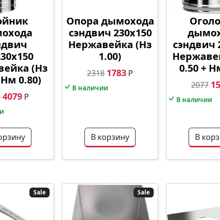
ойник
Опора дымохода
Огол
охода
сэндвич 230х150
дымо
ндвич
Нержавейка (Нз
сэндвич 
230х150
1.00)
Нержаве
ейка (Нз
0.50 + Н
1783
2318
Р
 Нм 0.80)
1
2077
В наличии
4079
3
Р
В наличии
и
орзину
В корзину
В кор
Sale
Sale