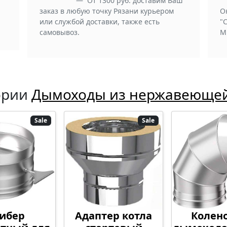
От 1300 руб. доставим Ваш
заказ в любую точку Рязани курьером
О
или службой доставки, также есть
"
самовывоз.
М
ории
Дымоходы из нержавеющей 
Sale
Sale
ибер
Адаптер котла
Колено