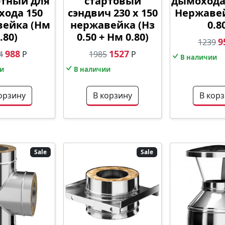
тный для
стартовый
дымохода 
ода 150
сэндвич 230 х 150
Нержаве
ейка (Нм
нержавейка (Нз
0.8
.80)
0.50 + Нм 0.80)
9
1239
988
1527
4
Р
1985
Р
В наличии
и
В наличии
орзину
В корзину
В кор
Sale
Sale