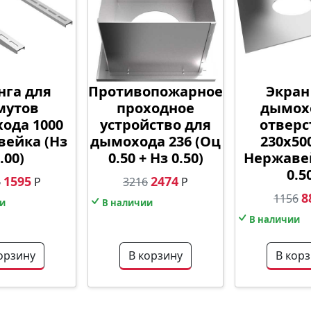
га для
Противопожарное
Экран
мутов
проходное
дымох
ода 1000
устройство для
отвер
ейка (Нз
дымохода 236 (Оц
230х50
.00)
0.50 + Нз 0.50)
Нержаве
0.5
1595
2474
4
Р
3216
Р
8
1156
и
В наличии
В наличии
орзину
В корзину
В кор