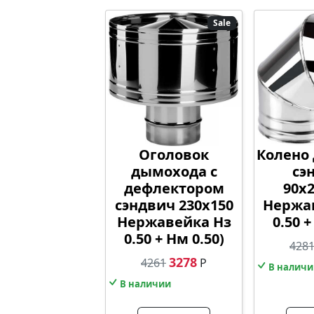
Sale
Оголовок
Колено
дымохода с
сэ
дефлектором
90х
сэндвич 230х150
Нержав
Нержавейка Нз
0.50 +
0.50 + Нм 0.50)
428
3278
4261
Р
В наличи
В наличии