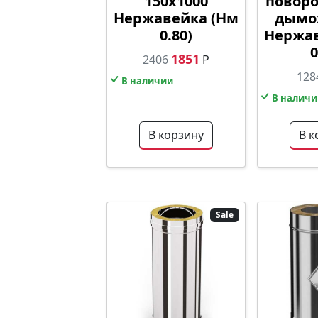
150х1000
поворо
Нержавейка (Нм
дымох
0.80)
Нержав
0
1851
2406
Р
128
В наличии
В наличи
В корзину
В к
Sale