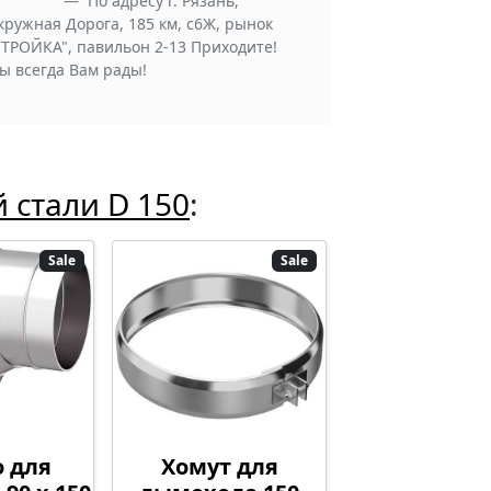
По адресу г. Рязань,
кружная Дорога, 185 км, с6Ж, рынок
СТРОЙКА", павильон 2-13 Приходите!
ы всегда Вам рады!
стали D 150
:
Sale
Sale
 для
Хомут для