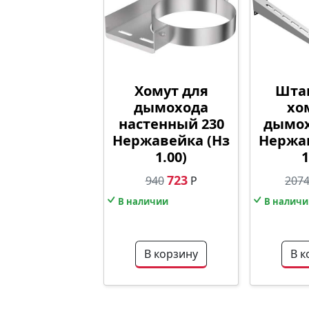
Хомут для
Штан
дымохода
хо
настенный 230
дымох
Нержавейка (Нз
Нержав
1.00)
1
723
940
Р
207
В наличии
В наличи
В корзину
В к