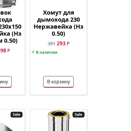
овок
Хомут для
хода
дымохода 230
230х150
Нержавейка (Нз
йка (Нз
0.50)
м 0.50)
293
381
Р
598
Р
В наличии
зину
В корзину
Sale
Sale