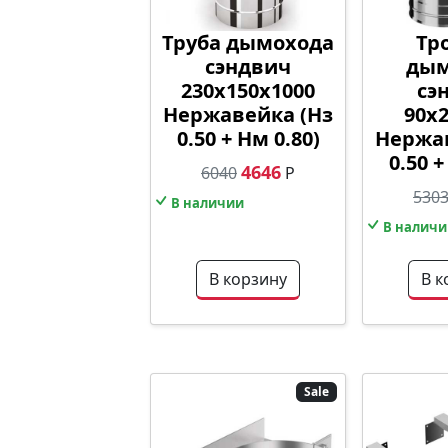
Труба дымохода
Тр
сэндвич
дым
230х150х1000
сэ
Нержавейка (Нз
90х
0.50 + Нм 0.80)
Нержав
0.50 +
4646
6040
Р
530
В наличии
В наличи
В корзину
В к
Sale