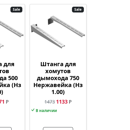
Sale
Sale
а для
Штанга для
тов
хомутов
да 500
дымохода 750
йка (Нз
Нержавейка (Нз
0)
1.00)
71
1133
Р
1473
Р
В наличии