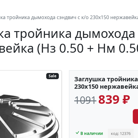
ка тройника дымохода сэндвич с к/о 230х150 нержавейка 
ка тройника дымохода 
ейка (Нз 0.50 + Нм 0.50
Sale
Заглушка тройника
230х150 нержавейка 
839 ₽
1091
В наличии
код: 12376