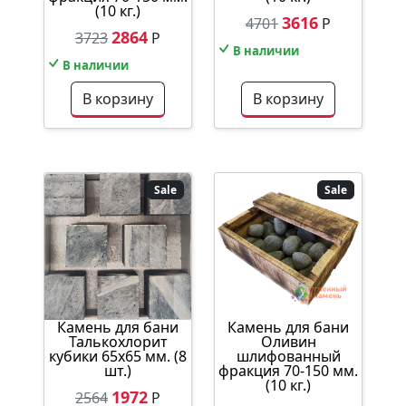
(10 кг.)
3616
4701
Р
2864
3723
Р
В наличии
В наличии
В корзину
В корзину
Sale
Sale
Камень для бани
Камень для бани
Талькохлорит
Оливин
кубики 65х65 мм. (8
шлифованный
шт.)
фракция 70-150 мм.
(10 кг.)
1972
2564
Р