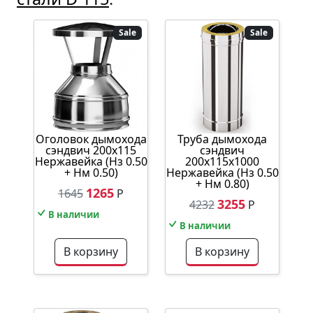
Sale
Sale
Оголовок дымохода
Труба дымохода
сэндвич 200х115
сэндвич
Нержавейка (Нз 0.50
200х115х1000
+ Нм 0.50)
Нержавейка (Нз 0.50
+ Нм 0.80)
1265
1645
Р
3255
4232
Р
В наличии
В наличии
В корзину
В корзину