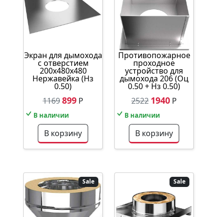
Экран для дымохода
Противопожарное
с отверстием
проходное
200х480х480
устройство для
Нержавейка (Нз
дымохода 206 (Оц
0.50)
0.50 + Нз 0.50)
899
1940
1169
Р
2522
Р
В наличии
В наличии
В корзину
В корзину
Sale
Sale