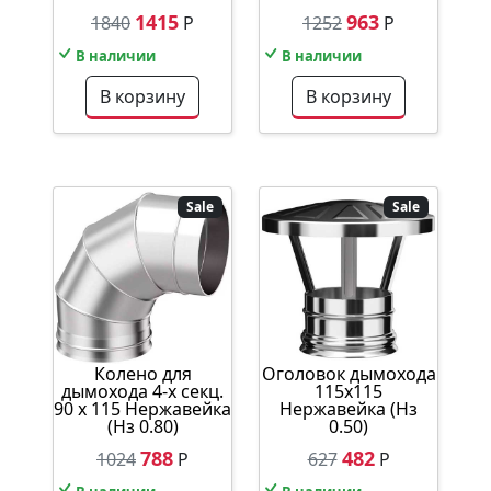
1415
963
1840
Р
1252
Р
В наличии
В наличии
В корзину
В корзину
Sale
Sale
Колено для
Оголовок дымохода
дымохода 4-х секц.
115х115
90 х 115 Нержавейка
Нержавейка (Нз
(Нз 0.80)
0.50)
788
482
1024
Р
627
Р