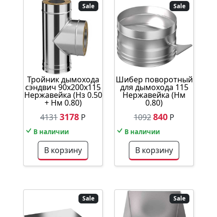
Sale
Sale
Тройник дымохода
Шибер поворотный
сэндвич 90х200х115
для дымохода 115
Нержавейка (Нз 0.50
Нержавейка (Нм
+ Нм 0.80)
0.80)
3178
840
4131
Р
1092
Р
В наличии
В наличии
В корзину
В корзину
Sale
Sale