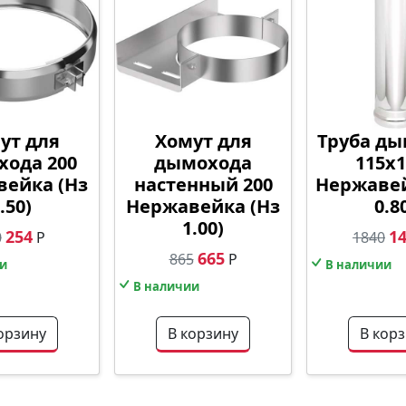
ут для
Хомут для
Труба д
ода 200
дымохода
115х1
ейка (Нз
настенный 200
Нержаве
.50)
Нержавейка (Нз
0.8
1.00)
254
1
0
Р
1840
665
865
Р
и
В наличии
В наличии
орзину
В корзину
В кор