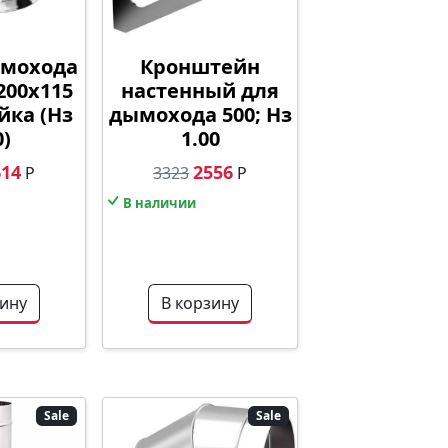
ымохода
Кронштейн
200х115
настенный для
йка (Нз
дымохода 500; Нз
0)
1.00
614
2556
Р
3323
Р
В наличии
зину
В корзину
Sale
Sale