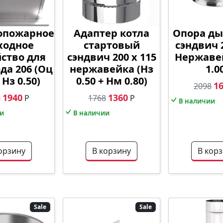
опожарное
Адаптер котла
Опора д
ходное
стартовый
сэндвич 
йство для
сэндвич 200 х 115
Нержаве
да 206 (Оц
нержавейка (Нз
1.0
 Нз 0.50)
0.50 + Нм 0.80)
1
2098
1940
1360
2
Р
1768
Р
В наличии
и
В наличии
орзину
В корзину
В кор
Sale
Sale