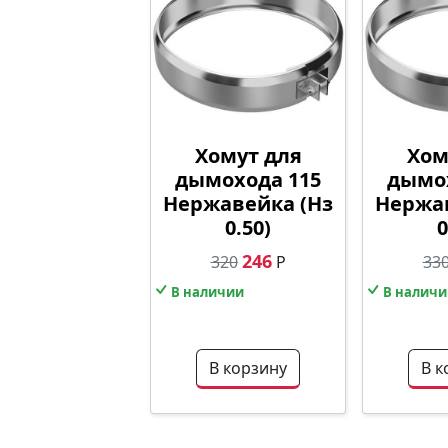
Хомут для
Хом
дымохода 115
дымох
Нержавейка (Нз
Нержав
0.50)
0
246
320
Р
33
В наличии
В наличи
В корзину
В к