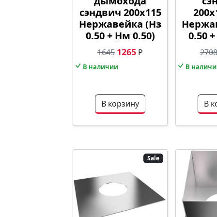
дымохода
сэ
сэндвич 200х115
200х
Нержавейка (Нз
Нержав
0.50 + Нм 0.50)
0.50 +
1265
1645
Р
270
В наличии
В наличи
В корзину
В к
Sale