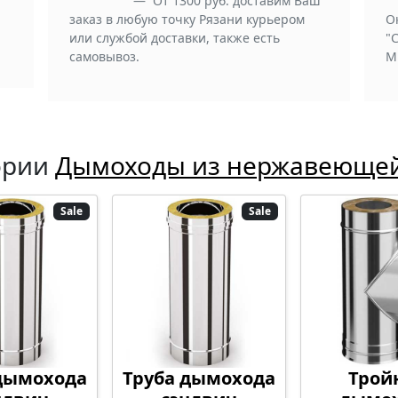
От 1300 руб. доставим Ваш
заказ в любую точку Рязани курьером
О
или службой доставки, также есть
"
самовывоз.
М
ории
Дымоходы из нержавеющей 
Sale
Sale
дымохода
Труба дымохода
Трой