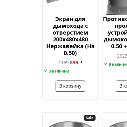
Экран для
Против
дымохода с
про
отверстием
устро
200х480х480
дымохо
Нержавейка (Нз
0.50 +
0.50)
252
899
1169
Р
В наличи
В наличии
В корзину
В к
Sale