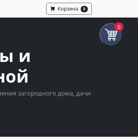
Корзина
0
0
ны и
ной
ения загородного дома, дачи