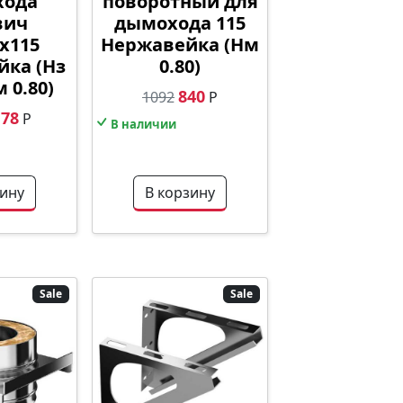
хода
поворотный для
вич
дымохода 115
х115
Нержавейка (Нм
йка (Нз
0.80)
м 0.80)
840
1092
Р
178
Р
В наличии
зину
В корзину
Sale
Sale