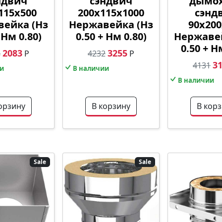
ндвич
сэндвич
дымо
115х500
200х115х1000
сэнд
ейка (Нз
Нержавейка (Нз
90х200
 Нм 0.80)
0.50 + Нм 0.80)
Нержаве
0.50 + Н
2083
3255
8
Р
4232
Р
3
4131
и
В наличии
В наличии
орзину
В корзину
В кор
Sale
Sale