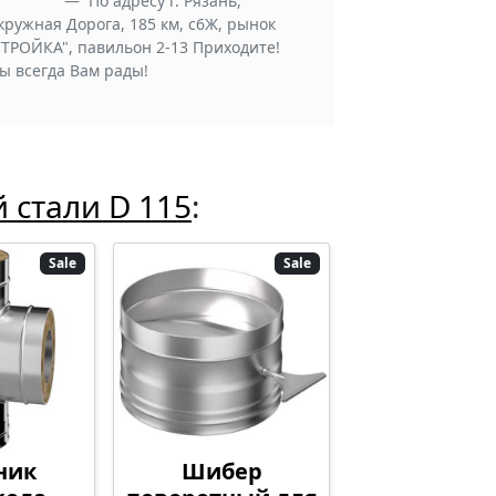
По адресу г. Рязань,
кружная Дорога, 185 км, с6Ж, рынок
СТРОЙКА", павильон 2-13 Приходите!
ы всегда Вам рады!
стали D 115
:
Sale
Sale
ник
Шибер