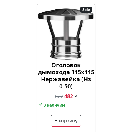
Sale
Оголовок
дымохода 115х115
Нержавейка (Нз
0.50)
482
627
Р
В наличии
В корзину