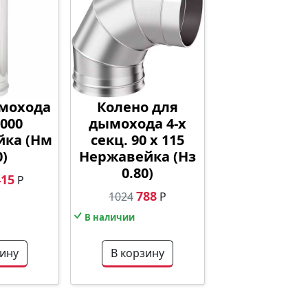
ымохода
Колено для
000
дымохода 4-х
йка (Нм
секц. 90 х 115
0)
Нержавейка (Нз
0.80)
415
Р
788
1024
Р
В наличии
зину
В корзину